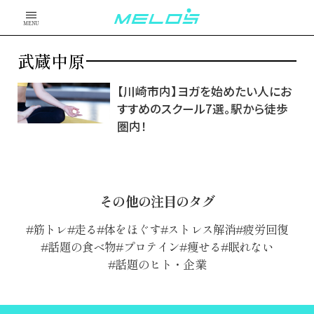
MENU
武蔵中原
【川崎市内】ヨガを始めたい人にお
すすめのスクール7選。駅から徒歩
圏内！
その他の注目のタグ
筋トレ
走る
体をほぐす
ストレス解消
疲労回復
話題の食べ物
プロテイン
痩せる
眠れない
話題のヒト・企業