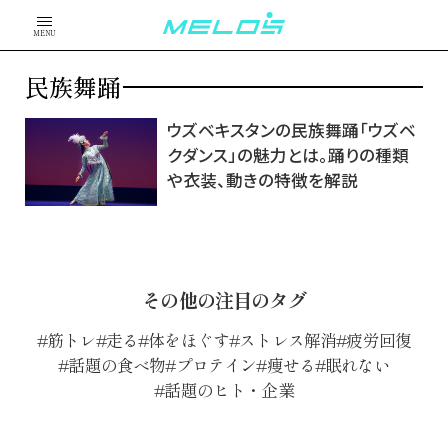
MENU
民族舞踊
ウズベキスタンの民族舞踊「ウズベ
クダンス」の魅力とは。踊りの種類
や衣装、動きの特徴を解説
その他の注目のタグ
筋トレ
走る
体をほぐす
ストレス解消
疲労回復
話題の食べ物
プロテイン
痩せる
眠れない
話題のヒト・企業