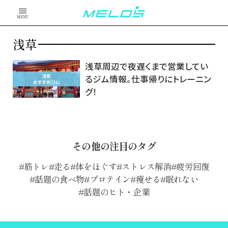
MENU
浅草
浅草周辺で夜遅くまで営業してい
るジム情報。仕事帰りにトレーニン
グ！
その他の注目のタグ
筋トレ
走る
体をほぐす
ストレス解消
疲労回復
話題の食べ物
プロテイン
痩せる
眠れない
話題のヒト・企業