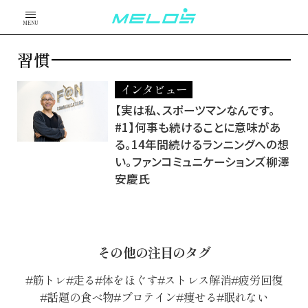
MENU
習慣
インタビュー
【実は私、スポーツマンなんです。
#1】何事も続けることに意味があ
る。14年間続けるランニングへの想
い。ファンコミュニケーションズ柳澤
安慶氏
その他の注目のタグ
筋トレ
走る
体をほぐす
ストレス解消
疲労回復
話題の食べ物
プロテイン
痩せる
眠れない