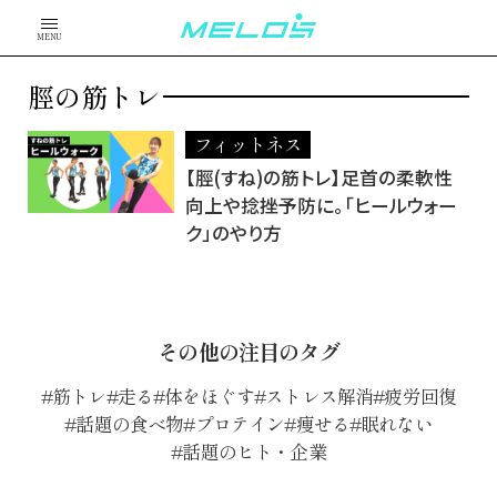
MENU
脛の筋トレ
フィットネス
【脛(すね)の筋トレ】足首の柔軟性
向上や捻挫予防に。「ヒールウォー
ク」のやり方
その他の注目のタグ
筋トレ
走る
体をほぐす
ストレス解消
疲労回復
話題の食べ物
プロテイン
痩せる
眠れない
話題のヒト・企業