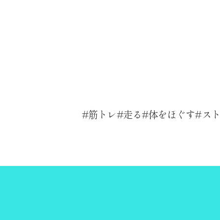
筋トレ
走る
体をほぐす
ス