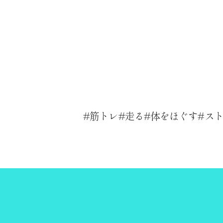
筋トレ
走る
体をほぐす
ス