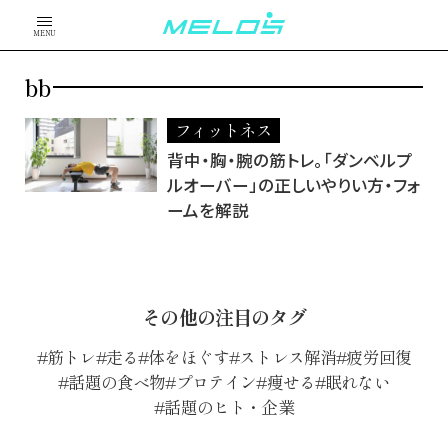
MENU
bb
フィットネス
背中・胸・腕の筋トレ。「ダンベルプ
ルオーバー」の正しいやりい方・フォ
ームを解説
その他の注目のタグ
筋トレ
走る
体をほぐす
ストレス解消
疲労回復
話題の食べ物
プロテイン
痩せる
眠れない
話題のヒト・企業