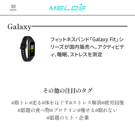
MENU
Galaxy
フィットネスバンド「Galaxy Fit」シ
リーズが国内販売へ。アクティビテ
ィ、睡眠、ストレスを測定
その他の注目のタグ
筋トレ
走る
体をほぐす
ストレス解消
疲労回復
話題の食べ物
プロテイン
痩せる
眠れない
話題のヒト・企業