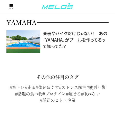
MENU
YAMAHA
楽器やバイクだけじゃない！ あの
「YAMAHA」がプールを作ってるっ
て知ってた？
その他の注目のタグ
筋トレ
走る
体をほぐす
ストレス解消
疲労回復
話題の食べ物
プロテイン
痩せる
眠れない
話題のヒト・企業