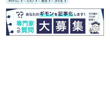
かけっこ
ミズノ
育児
子ども