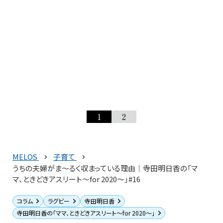
1
2
MELOS
子育て
うちの夫婦がま〜るく収まっている理由│寺田明日香の「マ
マ、ときどきアスリート～for 2020～」#16
コラム
ラグビー
寺田明日香
寺田明日香の「ママ、ときどきアスリート〜for 2020〜」