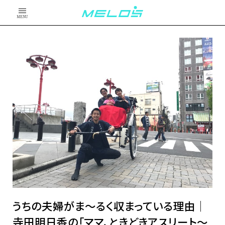
MENU
うちの夫婦がま〜るく収まっている理由│
寺田明日香の「ママ、ときどきアスリート～