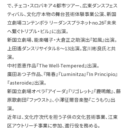
で、チェコ・スロバキア４都市ツアー、広東ダンスフェス
ティバル、文化庁本物の舞台芸術体験事業公演、新国
立劇場コンテンポラ リーダンスプラネットno.26『未来
へ繋ぐトリプル・ビル』に出演。
新国立劇場、能楽囃子・大倉正之助演出『如風』出演。
上田遙ダンスリサイタル８～13出演。宮川彬良氏と共
演。
中村恩恵作品『The Well-Tempered』出演。
廣田あつ子作品、『陽春』『Luminitza』『In Principio』
『asteroide』出演。
新国立劇場オペラ『アイーダ』『リゴレット』『鹿鳴館』、藤
原歌劇団『ファウスト』、小澤征爾音楽塾『こうもり』出
演。
近年は、文化庁次代を担う子供の文化芸術事業、江東
区アウトリーチ事業に参加、進行役を務める。