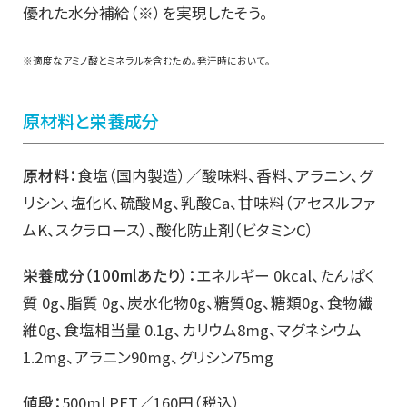
優れた水分補給（※）を実現したそう。
※適度なアミノ酸とミネラルを含むため。発汗時において。
原材料と栄養成分
原材料：
食塩（国内製造）／酸味料、香料、アラニン、グ
リシン、塩化K、硫酸Mg、乳酸Ca、甘味料（アセスルファ
ムK、スクラロース）、酸化防止剤（ビタミンC）
栄養成分（100mlあたり）：
エネルギー 0kcal、たんぱく
質 0g、脂質 0g、炭水化物0g、糖質0g、糖類0g、食物繊
維0g、食塩相当量 0.1g、カリウム8mg、マグネシウム
1.2mg、アラニン90mg、グリシン75mg
値段：
500ml PET／160円（税込）