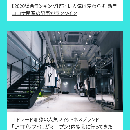
【2020総合ランキング】筋トレ人気は変わらず、新型
コロナ関連の記事がランクイン
エドワード加藤の人気フィットネスブランド
「LÝFT（リフト）」がオープン！内覧会に行ってきた