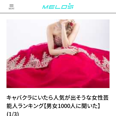
MENU
キャバクラにいたら人気が出そうな女性芸
能人ランキング【男女1000人に聞いた】
(1/3)