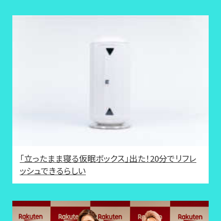
「立ったまま寝る仮眠ボックス」出た！20分でリフレ
ッシュできるらしい