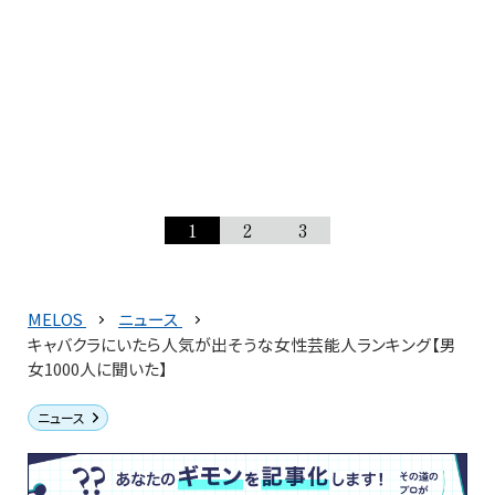
1
2
3
MELOS
ニュース
キャバクラにいたら人気が出そうな女性芸能人ランキング【男
女1000人に聞いた】
ニュース