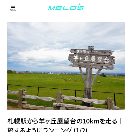
MENU
札幌駅から羊ヶ丘展望台の10kmを走る│
旅するようにランニング (1/2)