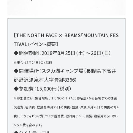
【THE NORTH FACE × BEAMS「MOUNTAIN FES
TIVAL」イベント概要】
◆開催期間：2018年8月25日（土）〜26日（日）
※集合は8月24日（金）23時
◆開催場所：スタカ湖キャンプ場（長野県下高井
郡野沢温泉村大字豊郷8366）
◆参加費：15,000円（税別）
※参加費には、集合場所（THE NORTH FACE 原宿店）から会場までの往復
交通費、宿泊費、飲食費（8月25日の朝食・昼食・夕食、8月26日の朝食の計4
食）、アクティビティ費、ライブ鑑賞費、宿泊用テント、寝袋、寝袋用マットのレ
ンタル費を含みます。
◆タイムテーブル