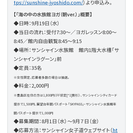
tps://sunshine-jyoshido.com/
）より申込み。
【「海の中の水族館ヨガ（朝ver.）」概要】
◆日時：9月19日（水）
◆当日の流れ：受付7:30～／ヨガレッスン8:00～
8:45／館内自由観覧8:45～9:15
◆場所：サンシャイン水族館 館内1階大水槽「サ
ンシャインラグーン」前
◆定員：35名
※女性限定、応募者多数の場合は抽選。
◆料金：2,000円
※豊島区在住の方は1,800円（FF協定[*1]割引）、サンシャインシティカード
提示で1,500円、展望台年間パスポート「SKYPASS」・サンシャイン水族館年
間パスポート提示で1,000円
◆募集期間：8月1日（水）～9月７日（金）
◆応募方法：サンシャイン女子道ウェブサイト（
ht