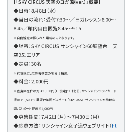
【「SKY CIRCUS 天空のヨガ（朝ver.）」概要】
◆日時：8月8日（水）
◆当日の流れ：受付7:30～／ヨガレッスン8:00～
8:45／館内自由観覧8:45～9:15
※自由観覧は限られた場所のみとなります。
◆場所：SKY CIRCUS サンシャイン60展望台 天
空251エリア
◆定員：30名
※女性限定、応募者多数の場合は抽選。
◆料金：2,000円
※豊島区在住の方は1,800円（FF協定[*1]割引）、サンシャインシティカード
提示で1,500円、展望台年間パスポート「SKYPASS」・サンシャイン水族館年
間パスポート提示で1,000円
◆募集期間：7月2日（月）～7月30日（月）
◆応募方法：サンシャイン女子道ウェブサイト（
ht