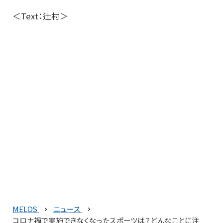
＜Text：辻村＞
MELOS
ニュース
コロナ禍で実施できなくなったスポーツは？どんなことに注