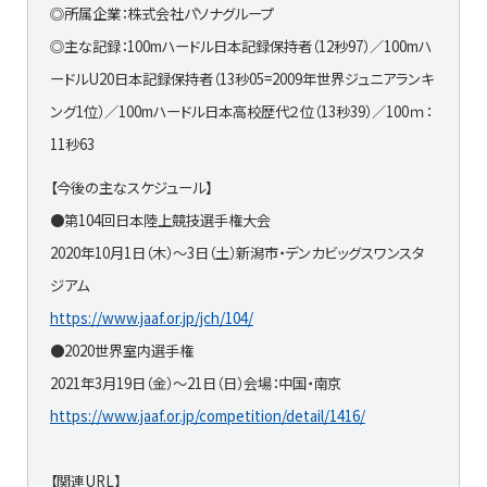
◎所属企業：株式会社パソナグループ
◎主な記録：100mハードル日本記録保持者（12秒97）／100mハ
ードルU20日本記録保持者（13秒05=2009年世界ジュニアランキ
ング1位）／100mハードル日本高校歴代２位（13秒39）／100ｍ：
11秒63
【今後の主なスケジュール】
●第104回日本陸上競技選手権大会
2020年10月1日（木）～3日（土）新潟市・デンカビッグスワンスタ
ジアム
https://www.jaaf.or.jp/jch/104/
●2020世界室内選手権
2021年3月19日（金）～21日（日）会場：中国・南京
https://www.jaaf.or.jp/competition/detail/1416/
【関連URL】