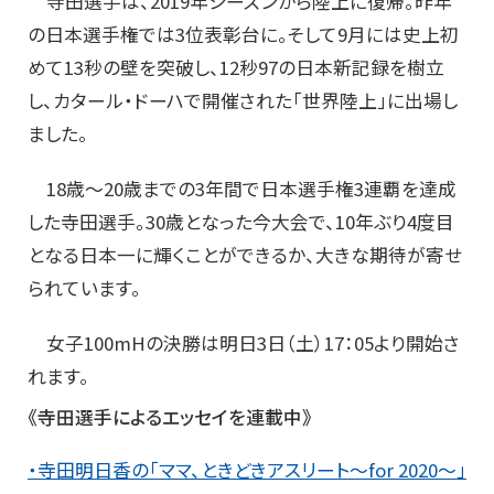
寺田選手は、2019年シーズンから陸上に復帰。昨年
の日本選手権では3位表彰台に。そして9月には史上初
めて13秒の壁を突破し、12秒97の日本新記録を樹立
し、カタール・ドーハで開催された「世界陸上」に出場し
ました。
18歳〜20歳までの3年間で日本選手権3連覇を達成
した寺田選手。30歳となった今大会で、10年ぶり4度目
となる日本一に輝くことができるか、大きな期待が寄せ
られています。
女子100mHの決勝は明日3日（土）17：05より開始さ
れます。
《寺田選手によるエッセイを連載中》
・寺田明日香の「ママ、ときどきアスリート〜for 2020〜」