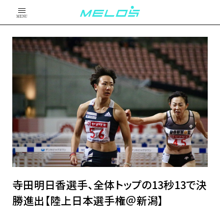
MENU
寺田明日香選手、全体トップの13秒13で決
勝進出【陸上日本選手権＠新潟】