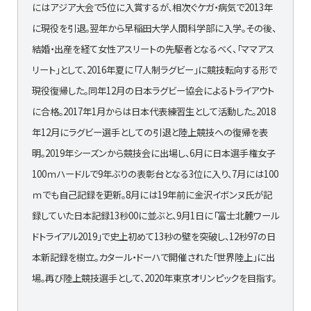
にはアジア大会で5位に入賞するが、相次ぐケガ・病気で2013年
に現役を引退。翌年から早稲田大学人間科学部に入学。その後、
結婚・出産を経て女性アスリートの先駆者となるべく、「ママアス
リート」として、2016年夏に「7人制ラグビー」に競技転向する形で
現役復帰した。同年12月の日本ラグビー協会によるトライアウト
に合格。2017年1月からは日本代表練習生として活動した。2018
年12月にラグビー選手としての引退と陸上競技への復帰を表
明。2019年シーズンから競技会に出場し、6月に日本選手権女子
100ｍハードルで9年ぶりの表彰台となる3位に入り、7月には100
ｍでも自己記録を更新。8月には19年前に金沢イボンヌ氏が記
録していた日本記録13秒00に並ぶと、9月1日に「富士北麓ワール
ドトライアル2019」で史上初めて13秒の壁を突破し、12秒97の日
本新記録を樹立。カタール・ドーハで開催された「世界陸上」に出
場。再び陸上競技選手として、2020年東京オリンピックを目指す。