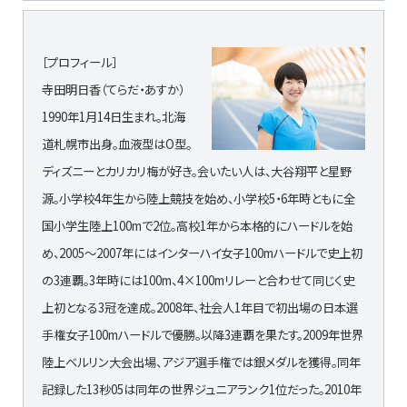
［プロフィール］
寺田明日香（てらだ・あすか）
1990年1月14日生まれ。北海
道札幌市出身。血液型はO型。
ディズニーとカリカリ梅が好き。会いたい人は、大谷翔平と星野
源。小学校4年生から陸上競技を始め、小学校5・6年時ともに全
国小学生陸上100mで2位。高校1年から本格的にハードルを始
め、2005～2007年にはインターハイ女子100mハードルで史上初
の3連覇。3年時には100m、4×100mリレーと合わせて同じく史
上初となる3冠を達成。2008年、社会人1年目で初出場の日本選
手権女子100mハードルで優勝。以降3連覇を果たす。2009年世界
陸上ベルリン大会出場、アジア選手権では銀メダルを獲得。同年
記録した13秒05は同年の世界ジュニアランク1位だった。2010年