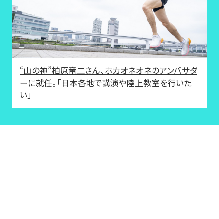
“山の神”柏原竜二さん、ホカオネオネのアンバサダ
ーに就任。「日本各地で講演や陸上教室を行いた
い」