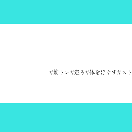
筋トレ
走る
体をほぐす
ス