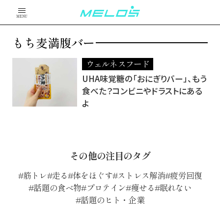
MENU
もち麦満腹バー
ウェルネスフード
UHA味覚糖の「おにぎりバー」、もう
食べた？コンビニやドラストにある
よ
その他の注目のタグ
筋トレ
走る
体をほぐす
ストレス解消
疲労回復
話題の食べ物
プロテイン
痩せる
眠れない
話題のヒト・企業