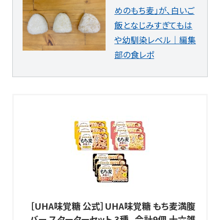
めのもち麦」が、白いご
飯となじみすぎてもは
や幼馴染レベル｜編集
部の食レポ
［UHA味覚糖 公式］UHA味覚糖 もち麦満腹
バー スターターセット 3種、 合計9個 十六雑