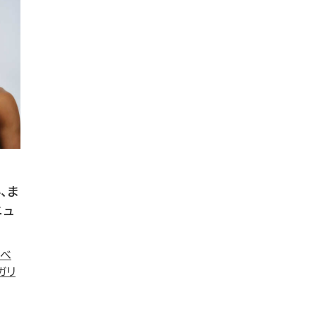
、ま
ニュ
るべ
ガリ