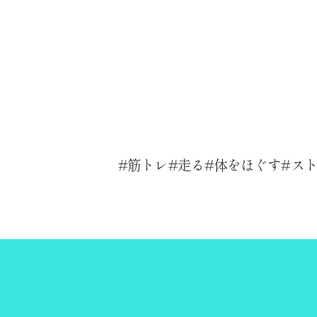
筋トレ
走る
体をほぐす
ス