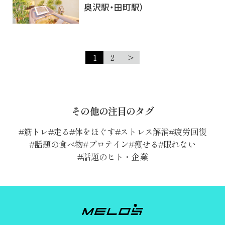
奥沢駅・田町駅）
1
2
>
その他の注目のタグ
筋トレ
走る
体をほぐす
ストレス解消
疲労回復
話題の食べ物
プロテイン
痩せる
眠れない
話題のヒト・企業