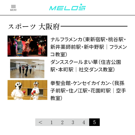
MENU
スポーツ 大阪府
ナルフラメンカ（東新宿駅・桃谷駅・
新井薬師前駅・新中野駅｜フラメン
コ教室）
ダンススクールまい華（住吉公園
駅・本町駅｜社交ダンス教室）
拳聖会館-ケンセイカイカン-（我孫
子前駅・住ノ江駅・花園町駅｜空手
教室）
<
1
2
3
4
5