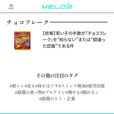
MENU
チョコフレーク
【悲報】若い子の半数が「チョコフレ
ーク」を“知らない”または“間違っ
た認識”である件
その他の注目のタグ
筋トレ
走る
体をほぐす
ストレス解消
疲労回復
話題の食べ物
プロテイン
痩せる
眠れない
話題のヒト・企業