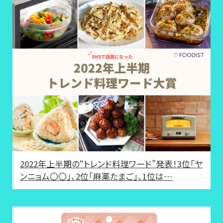
2022年上半期の“トレンド料理ワード”発表！3位「ヤ
ンニョム〇〇」、2位「麻薬たまご」、1位は…