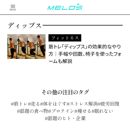
MENU
ディップス
フィットネス
筋トレ「ディップス」の効果的なやり
方｜手幅や回数、椅子を使ったフォ
ームも解説
その他の注目のタグ
筋トレ
走る
体をほぐす
ストレス解消
疲労回復
話題の食べ物
プロテイン
痩せる
眠れない
話題のヒト・企業