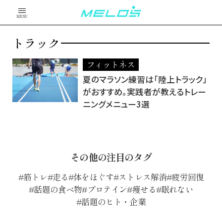
MENU
トラック
フィットネス
夏のマラソン練習は「陸上トラック」
がおすすめ。実践者が教えるトレー
ニングメニュー3選
その他の注目のタグ
筋トレ
走る
体をほぐす
ストレス解消
疲労回復
話題の食べ物
プロテイン
痩せる
眠れない
話題のヒト・企業