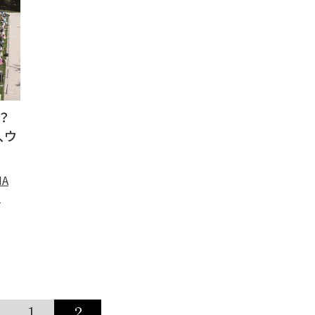
？
、ウ
A
楽
1
2