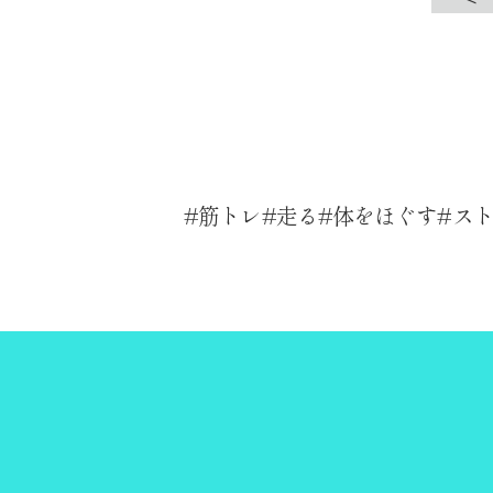
筋トレ
走る
体をほぐす
ス