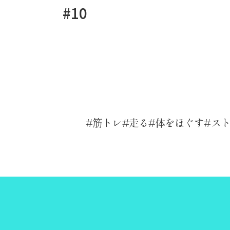
#10
筋トレ
走る
体をほぐす
ス