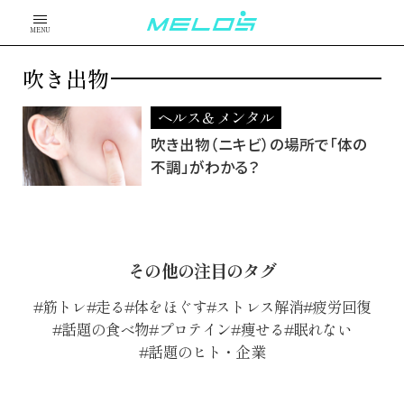
MENU
吹き出物
ヘルス＆メンタル
吹き出物（ニキビ）の場所で「体の
不調」がわかる？
その他の注目のタグ
筋トレ
走る
体をほぐす
ストレス解消
疲労回復
話題の食べ物
プロテイン
痩せる
眠れない
話題のヒト・企業