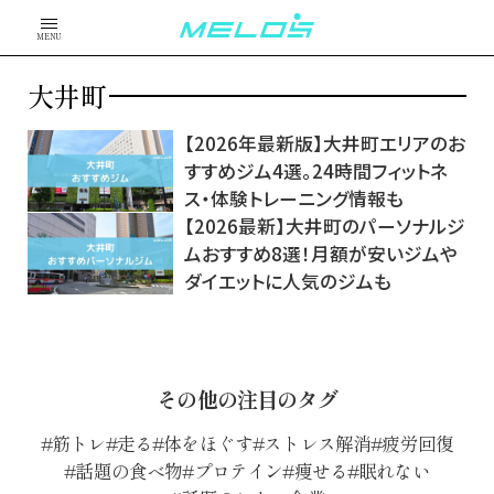
MENU
大井町
【2026年最新版】大井町エリアのお
すすめジム4選。24時間フィットネ
ス・体験トレーニング情報も
【2026最新】大井町のパーソナルジ
ムおすすめ8選！月額が安いジムや
ダイエットに人気のジムも
その他の注目のタグ
筋トレ
走る
体をほぐす
ストレス解消
疲労回復
話題の食べ物
プロテイン
痩せる
眠れない