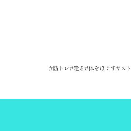
筋トレ
走る
体をほぐす
ス