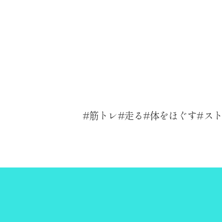
筋トレ
走る
体をほぐす
ス