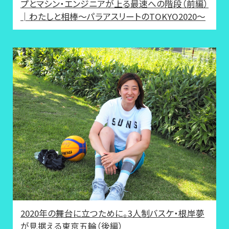
プとマシン・エンジニアが上る最速への階段（前編）
│わたしと相棒～パラアスリートのTOKYO2020～
2020年の舞台に立つために。3人制バスケ・根岸夢
が見据える東京五輪（後編）