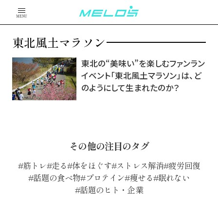
MENU
東北風土マラソン
東北の“美味い”を楽しむファンラン
イベント「東北風土マラソン」は、ど
のようにして生まれたのか？
その他の注目のタグ
筋トレ
走る
体をほぐす
ストレス解消
疲労回復
話題の食べ物
プロテイン
痩せる
眠れない
話題のヒト・企業