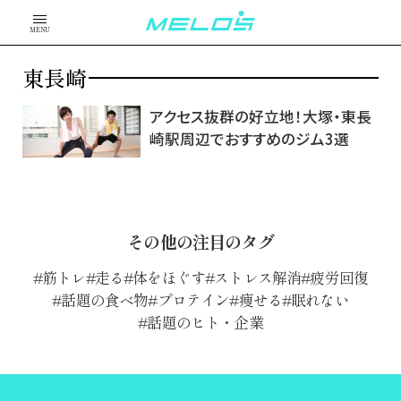
MENU
東長崎
アクセス抜群の好立地！大塚・東長
崎駅周辺でおすすめのジム3選
その他の注目のタグ
筋トレ
走る
体をほぐす
ストレス解消
疲労回復
話題の食べ物
プロテイン
痩せる
眠れない
話題のヒト・企業