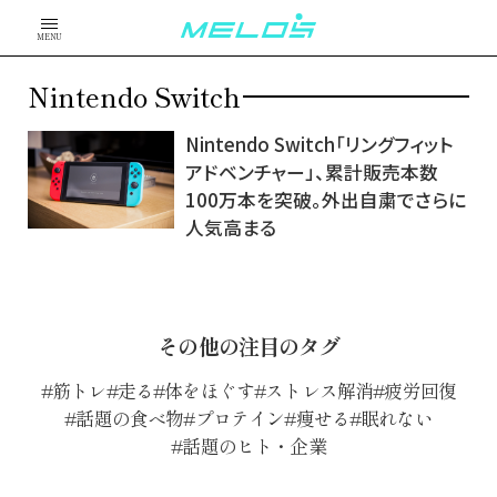
MENU
Nintendo Switch
Nintendo Switch「リングフィット
アドベンチャー」、累計販売本数
100万本を突破。外出自粛でさらに
人気高まる
その他の注目のタグ
筋トレ
走る
体をほぐす
ストレス解消
疲労回復
話題の食べ物
プロテイン
痩せる
眠れない
話題のヒト・企業