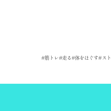
筋トレ
走る
体をほぐす
ス