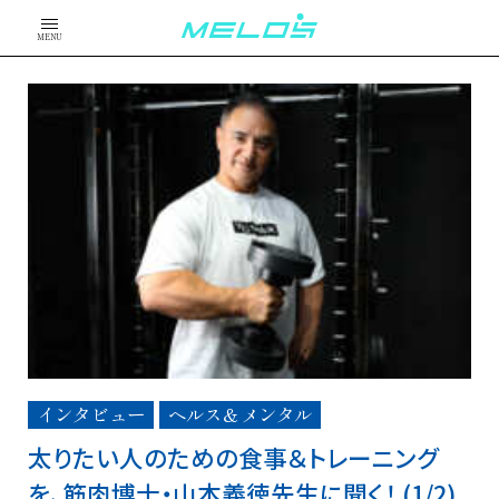
MENU
インタビュー
ヘルス＆メンタル
太りたい人のための食事＆トレーニング
を、筋肉博士・山本義徳先生に聞く！ (1/2)