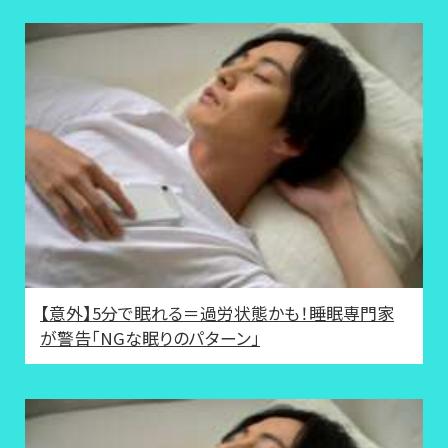
【意外】5分で眠れる＝過労状態かも！睡眠専門家
が警告「NGな眠りのパターン」