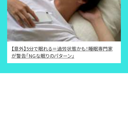
【意外】5分で眠れる＝過労状態かも！睡眠専門家
が警告「NGな眠りのパターン」