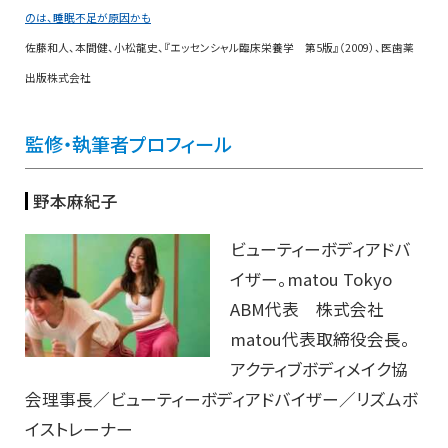
のは、睡眠不足が原因かも
佐藤和人、本間健、小松龍史、『エッセンシャル臨床栄養学 第5版』（2009）、医歯薬
出版株式会社
監修・執筆者プロフィール
野本麻紀子
ビューティーボディアドバ
イザー。matou Tokyo
ABM代表 株式会社
matou代表取締役会長。
アクティブボディメイク協
会理事長／ビューティーボディアドバイザー／リズムボ
イストレーナー