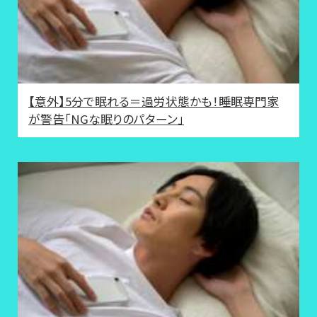
【意外】5分で眠れる＝過労状態かも！睡眠専門家
が警告「NGな眠りのパターン」