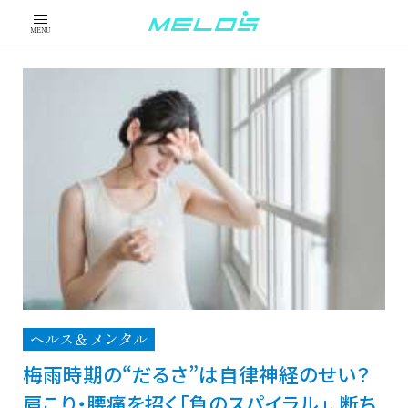
MENU
ヘルス＆メンタル
梅雨時期の“だるさ”は自律神経のせい？
肩こり・腰痛を招く「負のスパイラル」、断ち