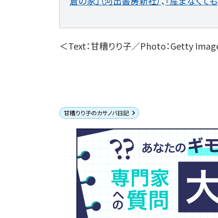
倉の家』（河出書房新社）
、
『産まなくても
＜Text：甘糟りり子／Photo：Getty Imag
甘糟りり子のカサノバ日記