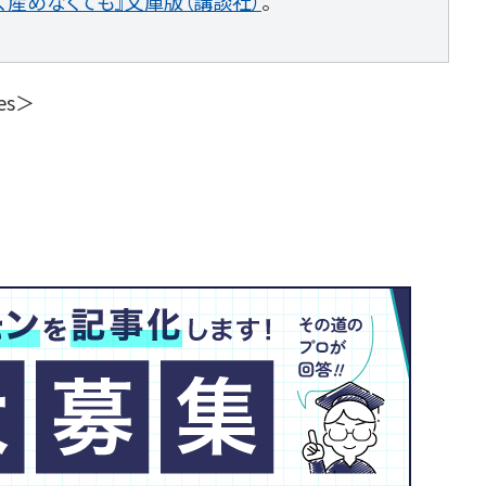
、産めなくても』文庫版（講談社）
。
es＞