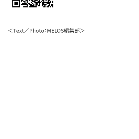
＜Text／Photo：MELOS編集部＞