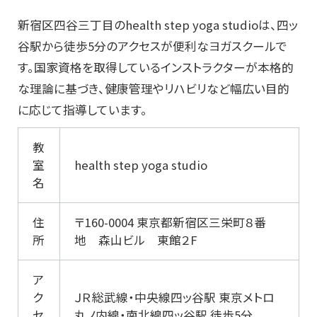
新宿区四谷三丁目のhealth step yoga studioは、四ッ
谷駅から徒歩5分のアクセスが便利なヨガスクールで
す。国家資格を取得しているインストラクターが本格的
な理論に基づき、健康管理やリハビリなど幅広い目的
に応じて指導しています。
教
室
health step yoga studio
名
住
〒160-0004 東京都新宿区三栄町８番
所
地 森山ビル 東館２F
ア
ク
ＪＲ総武線・中央線四ッ谷駅 東京メトロ
セ
丸ノ内線・南北線四ッ谷駅 徒歩5分