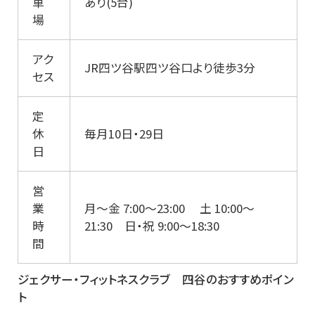
車
あり(5台)
場
アク
JR四ツ谷駅四ツ谷口より徒歩3分
セス
定
休
毎月10日・29日
日
営
業
月～金 7:00～23:00 土 10:00～
時
21:30 日・祝 9:00～18:30
間
ジェクサー・フィットネスクラブ 四谷のおすすめポイン
ト